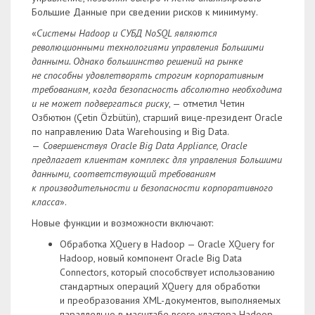
Большие Данные при сведении рисков к минимуму.
«
Системы Hadoop и СУБД NoSQL являются
революционными технологиями управления Большими
данными. Однако большинство решений на рынке
не способны удовлетворять строгим корпоративным
требованиям, когда безопасность абсолютно необходима
и не может подвергаться риску
, — отметил Четин
Озбютюн (Çetin Özbütün), старший вице-президент Oracle
по направлению Data Warehousing и Big Data.
—
Совершенствуя Oracle Big Data Appliance, Oracle
предлагает клиентам комплекс для управления Большими
данными, соответствующий требованиям
к производительности и безопасности корпоративного
класса
».
Новые функции и возможности включают:
Обработка XQuery в Hadoop — Oracle XQuery for
Hadoop, новый компонент Oracle Big Data
Connectors, который способствует использованию
стандартных операций XQuery для обработки
и преобразования XML-документов, выполняемых
параллельно в масштабе всего кластера Hadoop.