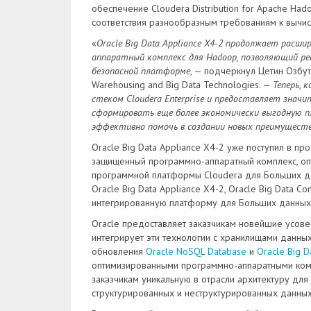
обеспечение Cloudera Distribution for Apache Had
соответствия разнообразным требованиям к вычи
«
Oracle Big Data Appliance X4-2 продолжает расш
аппаратный комплекс для Hadoop, позволяющий ре
безопасной платформе
, — подчеркнул Цетин Озбут
Warehousing and Big Data Technologies. —
Теперь, 
стеком Cloudera Enterprise и предоставляет значи
сформировать еще более экономически выгодную 
эффективно помочь в создании новых преимуществ
Oracle Big Data Appliance X4-2 уже поступил в 
защищенный программно-аппаратный комплекс, опт
программной платформы Cloudera для Больших да
Oracle Big Data Appliance X4-2, Oracle Big Data C
интегрированную платформу для Больших данных
Oracle предоставляет заказчикам новейшие усов
интегрирует эти технологии с хранилищами данных,
обновления
Oracle NoSQL Database
и
Oracle Big D
оптимизированными программно-аппаратными компле
заказчикам уникальную в отрасли архитектуру для
структурированных и неструктурированных данны