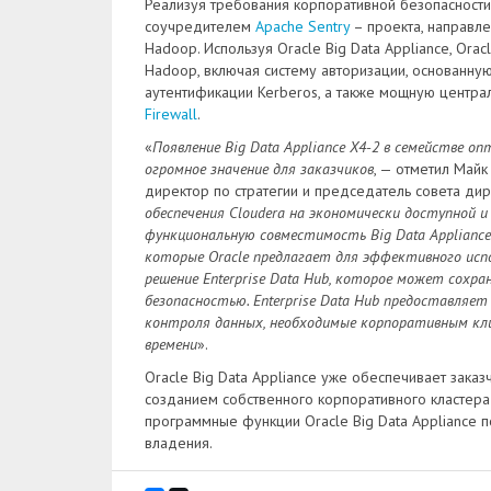
Реализуя требования корпоративной безопасности 
соучредителем
Apache Sentry
– проекта, направле
Hadoop. Используя Oracle Big Data Appliance, Or
Hadoop, включая систему авторизации, основанну
аутентификации Kerberos, а также мощную центра
Firewall
.
«
Появление Big Data Appliance X4-2 в семействе 
огромное значение для заказчиков
, — отметил Майк
директор по стратегии и председатель совета ди
обеспечения Cloudera на экономически доступной 
функциональную совместимость Big Data Appliance
которые Oracle предлагает для эффективного исп
решение Enterprise Data Hub, которое может сохр
безопасностью. Enterprise Data Hub предоставляе
контроля данных, необходимые корпоративным кли
времени
».
Oracle Big Data Appliance уже обеспечивает зака
созданием собственного корпоративного кластер
программные функции Oracle Big Data Appliance п
владения.