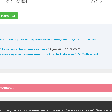
0
584
0
 материал
ния транспортными перевозками и международной торговлей
у ИТ-систем «Челябэнергосбыт»
11 декабря 2013, 00:02
уживаемую автоматизацию для Oracle Database 12c Multitenant
мментарии.
представляет: актуальные новости из мира облачных вычислений. Тематические