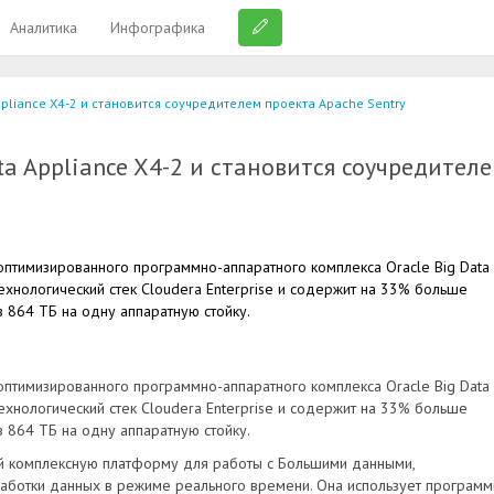
Аналитика
Инфографика
ppliance X4-2 и становится соучредителем проекта Apache Sentry
ta Appliance X4-2 и становится соучредител
птимизированного программно-аппаратного комплекса Oracle Big Data
технологический стек Cloudera Enterprise и содержит на 33% больше
 864 ТБ на одну аппаратную стойку.
птимизированного программно-аппаратного комплекса Oracle Big Data
технологический стек Cloudera Enterprise и содержит на 33% больше
 864 ТБ на одну аппаратную стойку.
бой комплексную платформу для работы с Большими данными,
бработки данных в режиме реального времени. Она использует програм