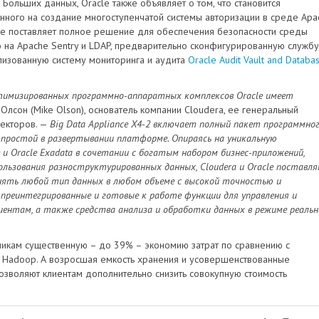
Больших данных, Oracle также объявляет о том, что становится
нного на создание многоступенчатой системы авторизации в среде Apa
acle поставляет полное решение для обеспечения безопасности среды
ю на Apache Sentry и LDAP, предварительно сконфигурированную службу
лизованную систему мониторинга и аудита
Oracle Audit Vault and Databa
оптимизированных программно-аппаратных комплексов Oracle имеет
 Олсон (Mike Olson), основатель компании Cloudera, ее генеральный
ректоров. —
Big Data Appliance X4-2 включает полный пакет программно
и простой в развертывании платформе. Опираясь на уникальную
 и Oracle Exadata в сочетании с богатым набором бизнес-приложений,
ользования разноструктурированных данных, Cloudera и Oracle поставл
анять любой тип данных в любом объеме с высокой точностью и
т преинтегрированные и готовые к работе функции для управления и
ентам, а также средства анализа и обработки данных в режиме реальн
зчикам существенную – до 39% – экономию затрат по сравнению с
а Hadoop. А возросшая емкость хранения и усовершенствованные
озволяют клиентам дополнительно снизить совокупную стоимость