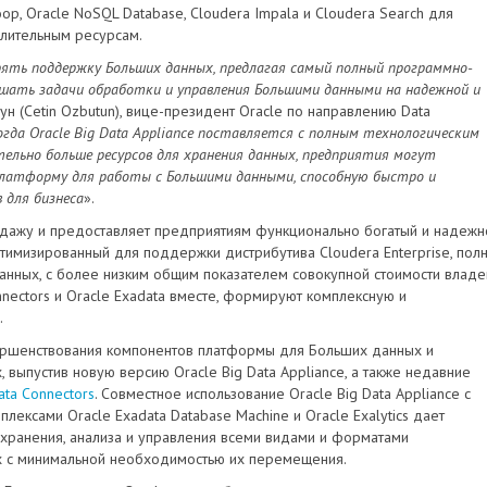
oop, Oracle NoSQL Database, Cloudera Impala и Cloudera Search для
слительным ресурсам.
ирять поддержку Больших данных, предлагая самый полный программно-
шать задачи обработки и управления Большими данными на надежной и
ун (Cetin Ozbutun), вице-президент Oracle по направлению Data
когда Oracle Big Data Appliance поставляется с полным технологическим
тельно больше ресурсов для хранения данных, предприятия могут
платформу для работы с Большими данными, способную быстро и
 для бизнеса
».
продажу и предоставляет предприятиям функционально богатый и надежн
имизированный для поддержки дистрибутива Cloudera Enterprise, пол
нных, с более низким общим показателем совокупной стоимости владе
onnectors и Oracle Exadata вместе, формируют комплексную и
.
ершенствования компонентов платформы для Больших данных и
 выпустив новую версию Oracle Big Data Appliance, а также недавние
ata Connectors
. Совместное использование Oracle Big Data Appliance с
ксами Oracle Exadata Database Machine и Oracle Exalytics дает
 хранения, анализа и управления всеми видами и форматами
х с минимальной необходимостью их перемещения.