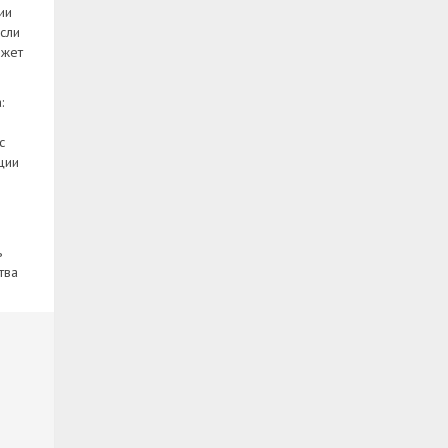
ии
если
ожет
:
с
ции
ь
тва