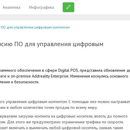
Аналитика
Инфографика
ю ПО для управления цифровым контентом
ерсию ПО для управления цифровым
граммного обеспечения в сфере Digital POS, представила обновление д
ere и on-premise Addreality Enterprise. Изменения коснулись основного
ления и безопасности.
ого управления цифровым контентом. С помощью нее можно настраиват
нии в любом количестве точек продаж по всему миру.
ервалами загрузки контента на цифровые носители, вплоть до полного
афик. Для этого же предусмотрено ограничение трафика по скорости.
ожет включать и выключать любой цифровой носитель, снижая, таким