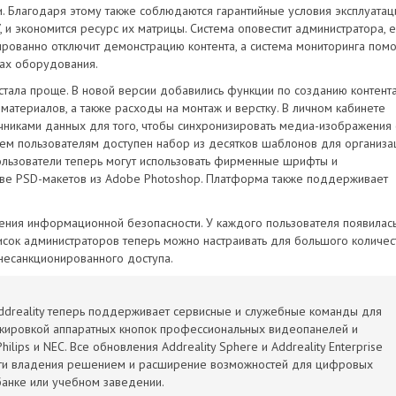
. Благодаря этому также соблюдаются гарантийные условия эксплуатац
 и экономится ресурс их матрицы. Система оповестит администратора, 
ированно отключит демонстрацию контента, а система мониторинга пом
ах оборудования.
тала проще. В новой версии добавились функции по созданию контента
атериалов, а также расходы на монтаж и верстку. В личном кабинете
никами данных для того, чтобы синхронизировать медиа-изображения 
Всем пользователям доступен набор из десятков шаблонов для организа
ользователи теперь могут использовать фирменные шрифты и
ове PSD-макетов из Adobe Photoshop. Платформа также поддерживает
ения информационной безопасности. У каждого пользователя появилас
писок администраторов теперь можно настраивать для большого количес
несанкционированного доступа.
dreality теперь поддерживает сервисные и служебные команды для
окировкой аппаратных кнопок профессиональных видеопанелей и
ilips и NEC. Все обновления Addreality Sphere и Addreality Enterprise
сти владения решением и расширение возможностей для цифровых
банке или учебном заведении.