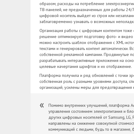
образом, расходы на потребление электроэнергии
ТВ-панелей, не предназначенных для работы 24/7,
цифровой носитель выйдет из строя или незаплан
заблаговременно узнавать о возможных неполадк
Организация работы с цифровым контентом тоже с
решение оптимизирует подготовку фото- и видео м
можно настроить шаблон отображения с XML-источ
текстами и генерировать контент автоматически. 
собственной рекламной кампании. Продвинутые п
разрабатывать интерактивные приложения на осн
целевые начертания шрифтов и их отображение.
Платформа получила и ряд обновлений с точки зр
собственная роль с разными уровнями доступа, с
организаций, усилены меры для предотвращения 
Помимо внутренних улучшений, платформа Ad
управления состоянием электропитания и бл
других цифровых носителей от Samsung, LG, Ph
направлены на снижение совокупной стоимо
коммуникаций с людьми, будь то в магазине, 