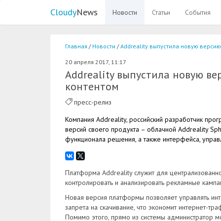
Cloudy
News
Новости
Статьи
События
Главная
Новости
Addreality выпустила новую верси
20 апреля 2017, 11:17
Addreality выпустила новую в
контентом
пресс-релиз
Компания Addreality, российский разработчик про
версий своего продукта – облачной Addreality Sph
функционала решения, а также интерфейса, управ
Платформа Addreality служит для централизованн
контролировать и анализировать рекламные кампа
Новая версия платформы позволяет управлять инт
запрета на скачивание, что экономит интернет-тр
Помимо этого, прямо из системы администратор м