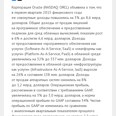
Корпорация Oracle (NASDAQ: ORCL) объявила о том, что
в первом квартале 2015 финансового года
ее совокупные доходы повысились на 3% до 8,6 млрд.
долларов. Общие доходы от продаж лицензий
на программное обеспечение и предоставления
подписки для сред облачных вычислений, показали рост
в 6% и достигли 6,6 млрд. долларов. Доходы
от предоставления «программного обеспечения как
услуги» (Software-As-A-Service, SaaS) и «платформы как
услуги» (Platform-As-A-Service, PaaS) в облачной среде
увеличились на 32% до 337 млн. долларов. Доходы
от предоставления в облачной среде «инфраструктуры
как услуги» (Infrastructure-As-A-Service, IaaS) выросли
на 26% и составили 138 млн. долларов. Доходы
от продаж аппаратных систем снизились на 8%
до 1,2 млрд. долларов. Операционная прибыль,
рассчитанная в соответствии с требованиями GAAP,
увеличилась на 3% до 3,0 млрд. долларов, а норма
операционной прибыли по GAAP составила 34%. Чистая
прибыль по GAAP не изменилась по сравнению
с аналогичным квартальным показателем прошлого