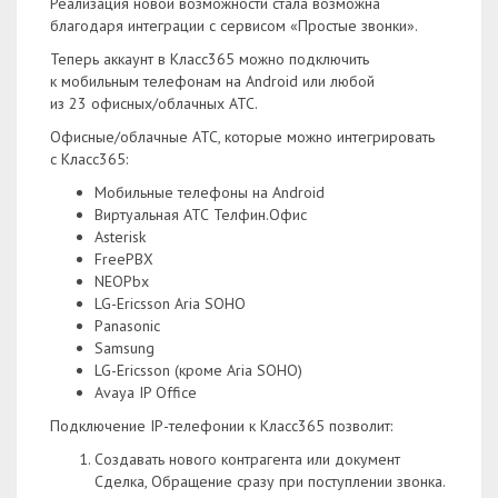
Реализация новой возможности стала возможна
благодаря интеграции с сервисом «Простые звонки».
Теперь аккаунт в Класс365 можно подключить
к мобильным телефонам на Android или любой
из 23 офисных/облачных АТС.
Офисные/облачные АТС, которые можно интегрировать
с Класс365:
Мобильные телефоны на Android
Виртуальная АТС Телфин.Офис
Asterisk
FreePBX
NEOPbx
LG-Ericsson Aria SOHO
Panasonic
Samsung
LG-Ericsson (кроме Aria SOHO)
Avaya IP Office
Подключение IP-телефонии к Класс365 позволит:
Создавать нового контрагента или документ
Сделка, Обращение сразу при поступлении звонка.