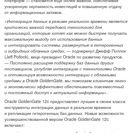
платформ — становится еще более важной, обеспечивая
ускоренную окупаемость инвестиций и повышенную отдачу
от информационных активов.
«
Интеграция данных в режиме реального времени является
критически важной передовой технологией для
организаций, которые хотят как можно быстрее получать
максимальную выгоду от использования данных
и интегрировать системы, развернутые в гетерогенных
и гибридных облачных средах
, — подчеркнул Джефф Поллок
(Jeff Pollock), вице-президент Oracle по развитию продуктов.
—
Постоянно расширяя поддержку баз данных других
поставщиков, углубляя интеграцию с технологиями Oracle
и оптимизируя возможности интеграции с облачными
средами в Oracle GoldenGate, мы помогаем клиентам легко
и экономически эффективно обеспечивать повсеместный
и постоянный доступ к актуальной информации
».
Oracle GoldenGate 12c предоставляет лучшие в своем классе
инструменты интеграции данных в реальном времени
и репликации гетерогенных баз данных. Новые возможности
усовершенствованной версии Oracle GoldenGate 12c
включают: