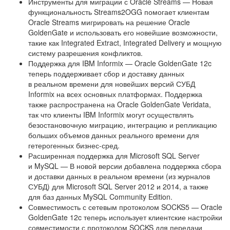
Инструменты для миграции с Oracle Streams — Новая
функциональность Streams2OGG помогает клиентам
Oracle Streams мигрировать на решение Oracle
GoldenGate и использовать его новейшие возможности,
такие как Integrated Extract, Integrated Delivery и мощную
систему разрешения конфликтов.
Поддержка для IBM Informix — Oracle GoldenGate 12c
теперь поддерживает сбор и доставку данных
в реальном времени для новейших версий СУБД
Informix на всех основных платформах. Поддержка
также распространена на Oracle GoldenGate Veridata,
так что клиенты IBM Informix могут осуществлять
безостановочную миграцию, интеграцию и репликацию
больших объемов данных реального времени для
гетерогенных бизнес-сред.
Расширенная поддержка для Microsoft SQL Server
и MySQL — В новой версии добавлена поддержка сбора
и доставки данных в реальном времени (из журналов
СУБД) для Microsoft SQL Server 2012 и 2014, а также
для баз данных MySQL Community Edition.
Совместимость с сетевым протоколом SOCKS5 — Oracle
GoldenGate 12c теперь использует клиентские настройки
совместимости с протоколом SOCKS для передачи