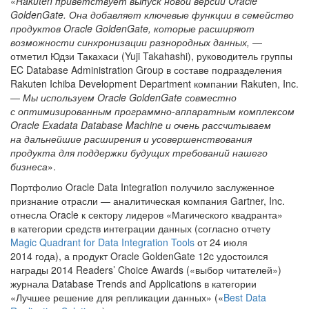
«
Rakuten приветствует выпуск новой версии Oracle
GoldenGate. Она добавляет ключевые функции в семейство
продуктов Oracle GoldenGate, которые расширяют
возможности синхронизации разнородных данных,
—
отметил Юдзи Такахаси (Yuji Takahashi), руководитель группы
EC Database Administration Group в составе подразделения
Rakuten Ichiba Development Department компании Rakuten, Inc.
—
Мы используем Oracle GoldenGate совместно
с оптимизированным программно-аппаратным комплексом
Oracle Exadata Database Machine и очень рассчитываем
на дальнейшие расширения и усовершенствования
продукта для поддержки будущих требований нашего
бизнеса
».
Портфолио Oracle Data Integration получило заслуженное
признание отрасли — аналитическая компания Gartner, Inc.
отнесла Oracle к сектору лидеров «Магического квадранта»
в категории средств интеграции данных (согласно отчету
Magic Quadrant for Data Integration Tools
от 24 июля
2014 года), а продукт Oracle GoldenGate 12c удостоился
награды 2014 Readers’ Choice Awards («выбор читателей»)
журнала Database Trends and Applications в категории
«Лучшее решение для репликации данных» («
Best Data