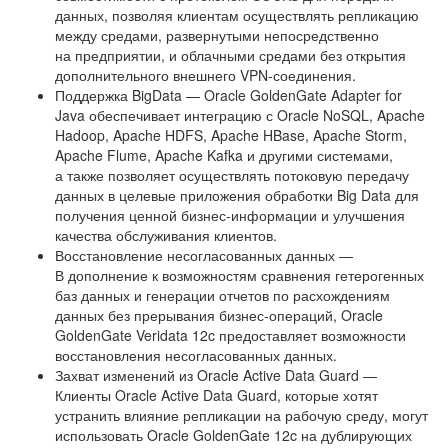
данных, позволяя клиентам осуществлять репликацию
между средами, развернутыми непосредственно
на предприятии, и облачными средами без открытия
дополнительного внешнего VPN-соединения.
Поддержка BigData — Oracle GoldenGate Adapter for
Java обеспечивает интеграцию с Oracle NoSQL, Apache
Hadoop, Apache HDFS, Apache HBase, Apache Storm,
Apache Flume, Apache Kafka и другими системами,
а также позволяет осуществлять потоковую передачу
данных в целевые приложения обработки Big Data для
получения ценной бизнес-информации и улучшения
качества обслуживания клиентов.
Восстановление несогласованных данных —
В дополнение к возможностям сравнения гетерогенных
баз данных и генерации отчетов по расхождениям
данных без прерывания бизнес-операций, Oracle
GoldenGate Veridata 12c предоставляет возможности
восстановления несогласованных данных.
Захват изменений из Oracle Active Data Guard —
Клиенты Oracle Active Data Guard, которые хотят
устранить влияние репликации на рабочую среду, могут
использовать Oracle GoldenGate 12c на дублирующих